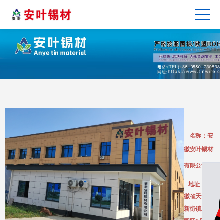
名
称：安
徽安叶锡材
有限公司
地址：安
徽省天长市
新街镇工业